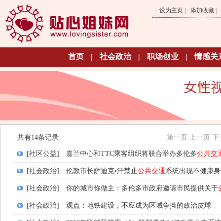
·
设为主页
| ·
添加收藏
| 
首页
|
社会政治
|
职场创业
|
情感关
共有14条记录
第一页
上一页
下
[社区公益]
嘉兰中心和TTC乘客组织将联合举办多伦多
公共交
[社会政治]
伦敦市长萨迪克•汗禁止
公共交通
系统出现不健康身
[社会政治]
你的城市你做主：多伦多市政府邀请市民提供关于
[社会政治]
观点：地铁建设，不应成为区域争拗的政治皮球