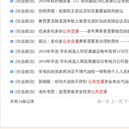
[社会政治]
2016年联邦预算案（5）联邦拨款34亿改善公交系
[社会政治]
拒绝旁观：前新民主党议员邹至蕙重返联邦政坛
[社会政治]
教育委员陈圣源争取士嘉堡北选区自由党国会议员提
[社会政治]
也谈多伦多的
公共交通
——老年乘客更需要能负担
[社会政治]
观点：多伦多
公共交通
乘客需要更合理的票价 —
[社会政治]
2014年市选 市长候选人邹至蕙建议每年投资1150
[社会政治]
2014年市选 市长候选人斯廷斯建议出售电力公司股
[社会政治]
安省自由党政府决定不增汽油统一销售税个人入息
[社会政治]
新闻眼：哈珀大选前不辞职
公共交通
资金来自汽油
[社会政治]
省长韦恩：急需筹集资金投资
公共交通
共有14条记录
第一页
上一页
下