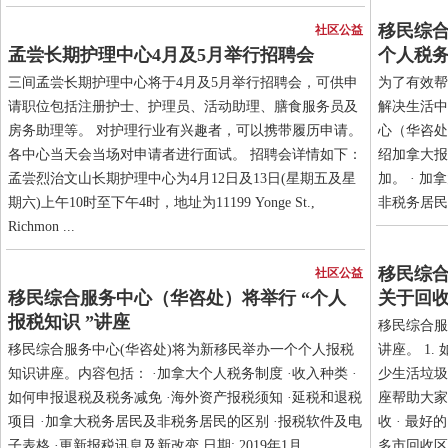
移民综合
社区公益
孟尝长期护理中心4月及5月举行招聘会
个人税
三间孟尝长期护理中心将于4月及5月举行招聘会，可供申
为了有效帮
请职位包括注册护士、护理员、活动助理、膳食服务员及
解决生活中
房务助理等。 对护理行业有兴趣者，可以携带履历申请。
心（华咨处
各中心当天会当场对申请者进行面试。 招聘会详情如下：
绍加拿大报
孟尝烈治文山长期护理中心为4月12日及13日(星期五及星
加。 · 加
期六)上午10时至下午4时，地址为11199 Yonge St.,
非税务居民的区
Richmon ...
移民综合
社区公益
移民综合服务中心（华咨处）将举行 “个人
关于回
报税知识 ”讲座
移民综合服
移民综合服务中心(华咨处)将为新移民举办一个个人报税
讲座。 1
知识讲座。内容包括： ·加拿大个人税务制度 ·收入种类 ·
少生活垃圾
如何申报退税及税务减免 ·海外资产报税须知 ·延税和退税
座帮助大家
项目 ·加拿大税务居民及非税务居民的区别 ·报税软件及电
收 · 最好
子表格 ·更新报税讯息及新改变 日期: 2019年1月 ...
多市回收区别 