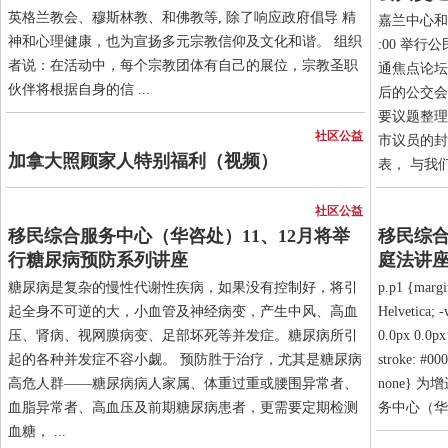
英格兰教会、穆斯林教、和佛教等, 除了响应政府倡导 精
嘉兰中心和
神和心理健康，也为宣扬多元宗教信仰及文化和谐。 组织
:00 举
者说：在活动中，每个宗教团体有自己的展位，宗教圣职
通焦点论坛
伙伴将根据自身的信 ...
后的公交会
要议题整理
社区公益
市议员的封赖
加拿大照顾家人特别福利（视频）
表， 与我们作
社区公益
移民综合服务中心（华咨处）11、12月将举
移民综合
行糖尿病预防系列讲座
庭法讲
糖尿病是复杂的慢性代谢性疾病，如果没有控制好，将引
p.p1 {margi
起全身不可逆的大，小血管及神经病变，产生中风、高血
Helvetica; 
压、肾病、视网膜病变、足部坏死等并发症。糖尿病所引
0.0px 0.0px 
起的各种并发症不容小觑。 预防胜于治疗，尤其是糖尿病
stroke: #00
高危人群——糖尿病病人家属、体重过重或腰围异常者、
none}
血脂异常者、高血压及前期糖尿病患者，更需要定期检测
务中心（华
血糖， ...