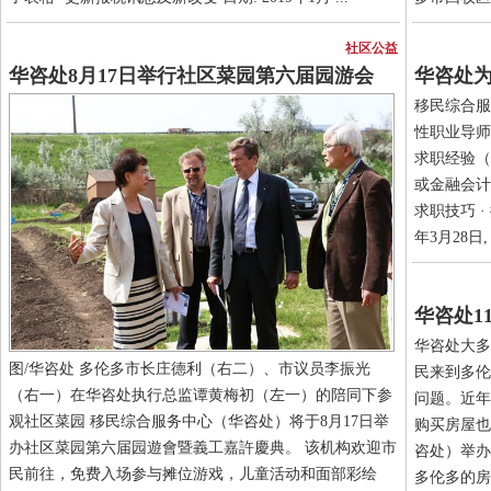
社区公益
华咨处8月17日举行社区菜园第六届园游会
华咨处
移民综合服
性职业导师
求职经验（1
或金融会计
求职技巧 ·
年3月28日, .
华咨处1
华咨处大多
图/华咨处 多伦多市长庄德利（右二）、市议员李振光
民来到多伦
（右一）在华咨处执行总监谭黄梅初（左一）的陪同下参
问题。近年
观社区菜园 移民综合服务中心（华咨处）将于8月17日举
购买房屋也
办社区菜园第六届园遊會暨義工嘉許慶典。 该机构欢迎市
咨处）举办
民前往，免费入场参与摊位游戏，儿童活动和面部彩绘
多伦多的房