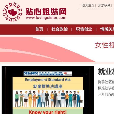
·
设为主页
| ·
添加收藏
| 
首页
|
社会政治
|
职场创业
|
情感关
就业
协群社区服
标准法讲座。
3:00 报名