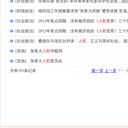
[社会政治]
菲律宾籍”慰安妇“幸存者来多伦多向学生讲述二战
[职场创业]
移民找工作因被要求有“加拿大经验”遭受歧视 安省
[社会政治]
2012年焦点回顾：没有被庆祝的《
人权
宪章》三十周
[社会政治]
2012年焦点回顾：没有被庆祝的《
人权
宪章》三十周
[社会政治]
桑德尔与龙应台对谈「
人权
、正义与美好社会」 
[其他]
加拿大
人权
仲裁局
[其他]
加拿大
人权
委员会
共有191条记录
第一页
上一页
下一