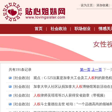
·
设为主页
| ·
添加收藏
| 
首页
|
社会政治
|
职场创业
|
情感关
共有191条记录
第一页
上一页
下一
[社会政治]
观点：C-525法案是加拿大工会及工
人权
利的新危
[社会政治]
加拿大华人社区认捐加拿大
人权
博物馆筹款活动在
[社会政治]
人权
律师吴瑶瑶等25人获得安省勋章（带视频）
[社会政治]
人权
斗士曼德拉去世 哈珀：“一个品德高尚的领袖和