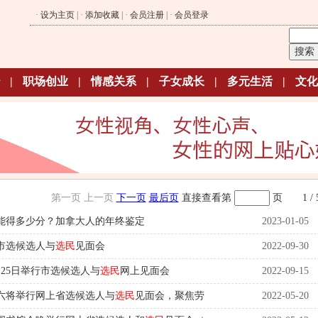
·
设为主页
| ·
添加收藏
| ·
会员注册
| ·
会员登录
|
职场创业
|
情感关系
|
子女成长
|
多元生活
|
文化
第一页
上一页
下一页
最后页
直接查看第
页
1 / 
能得多少分？加拿大人的年终鉴定
2023-01-05
市选候选人与
选民
见面会
2022-09-30
25日举行市选候选人与
选民
网上见面会
2022-09-15
六将举行网上省选候选人与
选民
见面会，聚焦劳
2022-05-20