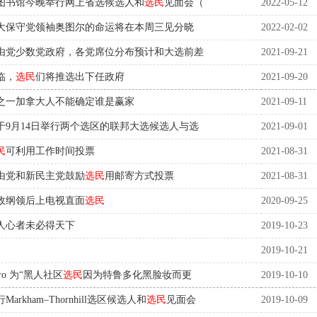
图书馆今晚举行网上省选候选人和
选民
见面会（
2022-05-12
大保守党领袖奥图尔的命运将在本周三见分晓
2022-02-02
由党少数党政府，各党席位分布预计和大选前差
2021-09-21
临，
选民
们将推选出下任政府
2021-09-20
之一加拿大人不能确定谁是赢家
2021-09-11
于9月14日举行两个选区的联邦大选候选人与选
2021-09-01
民
可利用工作时间投票
2021-08-31
由党和新民主党鼓励
选民
用邮寄方式投票
2021-08-31
政纲领后上电视直面
选民
2020-09-25
人心者未必得天下
2019-10-23
2019-10-21
ro 为“黑人社区
选民
因为特鲁多化黑脸妆而更
2019-10-10
rkham–Thornhill选区候选人和
选民
见面会
2019-10-09