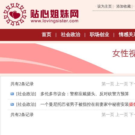
·
设为主页
| ·
添加收藏
| 
首页
|
社会政治
|
职场创业
|
情感关
共有2条记录
第一页
上一页
下
[社会政治]
多伦多市议会：警察应戴摄头、反对砍警方预算
[社会政治]
一个曼尼托巴省男子被指控在前妻家中秘密安装
摄
共有2条记录
第一页
上一页
下